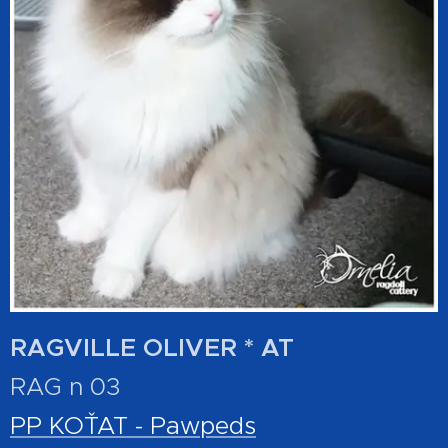
RAGVILLE OLIVER * AT
RAG n 03
PP KOŤAT - Pawpeds