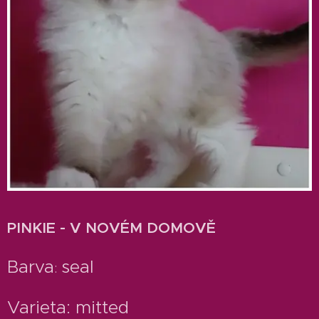
PINKIE - V NOVÉM DOMOVĚ
Barva
seal
:
Varieta: mitted