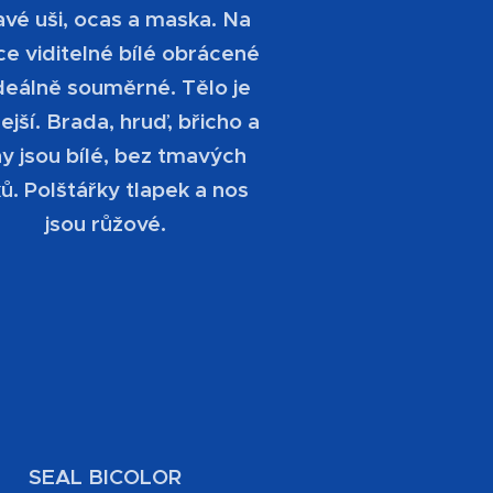
vé uši, ocas a maska. Na
e viditelné bílé obrácené
ideálně souměrné. Tělo je
ejší. Brada, hruď, břicho a
y jsou bílé, bez tmavých
ků. Polštářky tlapek a nos
jsou růžové.
SEAL BICOLOR