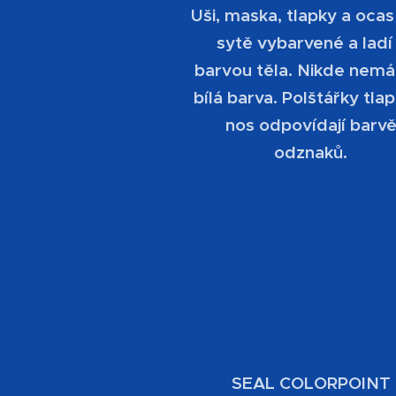
Uši, maska, tlapky a ocas
sytě vybarvené a ladí
barvou těla. Nikde nemá
bílá barva. Polštářky tla
nos odpovídají barv
odznaků.
SEAL COLORPOINT