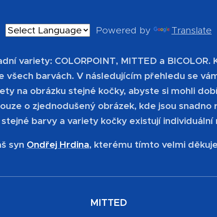
Powered by
Translate
ladní variety: COLORPOINT, MITTED a BICOLOR. K
 všech barvách. V následujícím přehledu se vám
ety na obrázku stejné kočky, abyste si mohli do
pouze o zjednodušený obrázek, kde jsou snadno 
 stejné barvy a variety kočky existují individuální 
áš syn
Ondřej Hrdina
, kterému tímto velmi děkuj
MITTED