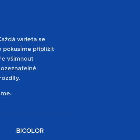
aždá varieta se
 pokusíme přiblížit
bře všimnout
rozeznatelné
rozdíly.
eme.
BICOLOR